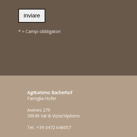
* = Campi obbligatori
Agriturismo Bacherhof
Famiglia Hofer
Avenes 279
39049 Val di Vizze/Vipiteno
Tel.: +39 0472 646057