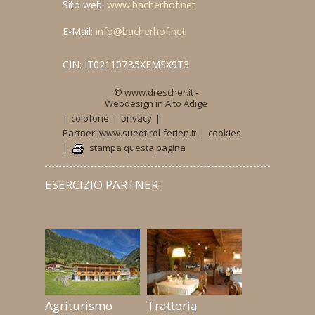
Sito web:
www.bacherhof.net
E-Mail:
info@bacherhof.net
CIN: IT021107B5XEMSX9T3
© www.drescher.it -
Webdesign in Alto Adige
|
colofone
|
privacy
|
Partner: www.suedtirol-ferien.it
|
cookies
|
stampa questa pagina
ESERCIZIO PARTNER:
Agriturismo
Trattoria