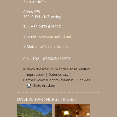
Familie Hofer
Afens 279
39049 Pfitsch/Sterzing
Tel.: +39 0472 646057
Internet:
www.bacherhof.net
E-Mail:
info@bacherhof.net
CIN: IT021107B5XEMSX9T3
© www.drescher.it - Webdesign in Südtirol
|
Impressum
|
Datenschutz
|
Partner: www.suedtirol-ferien.it
|
Cookies
|
Seite drucken
UNSERE PARTNERBETRIEBE: