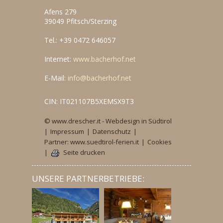
Afens 279
39049 Pfitsch/Sterzing
Tel.: +39 0472 646057
Internet:
www.bacherhof.net
E-Mail:
info@bacherhof.net
CIN: IT021107B5XEMSX9T3
© www.drescher.it - Webdesign in Südtirol
|
Impressum
|
Datenschutz
|
Partner: www.suedtirol-ferien.it
|
Cookies
|
Seite drucken
UNSERE PARTNERBETRIEBE: