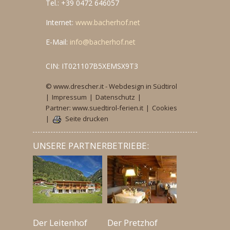
Tel.: +39 0472 646057
Internet:
www.bacherhof.net
E-Mail:
info@bacherhof.net
CIN: IT021107B5XEMSX9T3
© www.drescher.it - Webdesign in Südtirol
|
Impressum
|
Datenschutz
|
Partner: www.suedtirol-ferien.it
|
Cookies
|
Seite drucken
UNSERE PARTNERBETRIEBE:
Der Leitenhof
Der Pretzhof