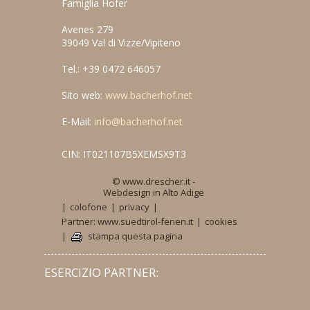
Famiglia Hofer
Avenes 279
39049 Val di Vizze/Vipiteno
Tel.: +39 0472 646057
Sito web:
www.bacherhof.net
E-Mail:
info@bacherhof.net
CIN: IT021107B5XEMSX9T3
© www.drescher.it -
Webdesign in Alto Adige
|
colofone
|
privacy
|
Partner: www.suedtirol-ferien.it
|
cookies
|
stampa questa pagina
ESERCIZIO PARTNER: