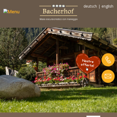
deutsch
|
english