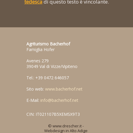
tedesca
di questo testo è vincolante.
Agriturismo Bacherhof
Famiglia Hofer
Avenes 279
39049 Val di Vizze/Vipiteno
Tel.: +39 0472 646057
Sito web:
www.bacherhof.net
E-Mail:
info@bacherhof.net
CIN: IT021107B5XEMSX9T3
© www.drescher.it -
Webdesign in Alto Adige