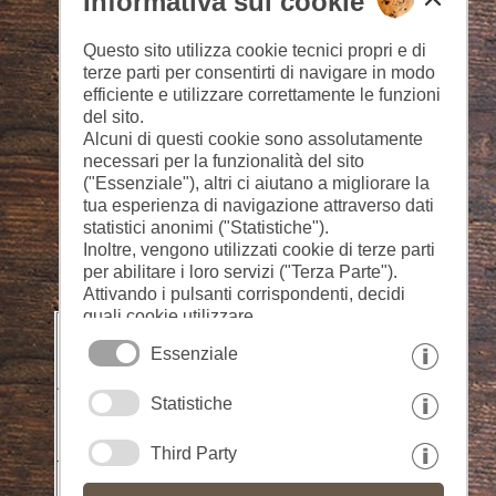
Informativa sui cookie
Questo sito utilizza cookie tecnici propri e di
terze parti per consentirti di navigare in modo
efficiente e utilizzare correttamente le funzioni
del sito.
Alcuni di questi cookie sono assolutamente
necessari per la funzionalità del sito
("Essenziale"), altri ci aiutano a migliorare la
tua esperienza di navigazione attraverso dati
statistici anonimi ("Statistiche").
Inoltre, vengono utilizzati cookie di terze parti
per abilitare i loro servizi ("Terza Parte").
Attivando i pulsanti corrispondenti, decidi
quali cookie utilizzare.
Cliccando su "Accetta tutto", "Salva
Essenziale
selezione" o "Rifiuta selezione", dichiari di
consentire l'uso dei cookie selezionati.
Statistiche
Il tuo consenso Puoi revocarlo in qualsiasi
momento.
Third Party