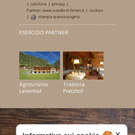
|
colofone
|
privacy
|
Partner: www.suedtirol-ferien.it
|
cookies
|
stampa questa pagina
ESERCIZIO PARTNER:
Agriturismo
Trattoria
Leitenhof
Pretzhof