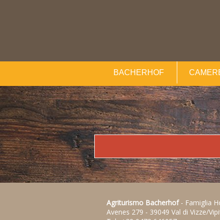
BACHERHOF
CAMERE
Agriturismo Bacherhof
-
Famiglia H
Avenes 279
-
39049 Val di Vizze/Vip