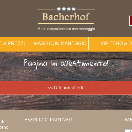
 & PREZZI
MASO CON MANEGGIO
VIPITENO & 
Pagina in allestimento!
<< Ulteriori offerte
ESERCIZIO PARTNER:
ME
ofer
iteno