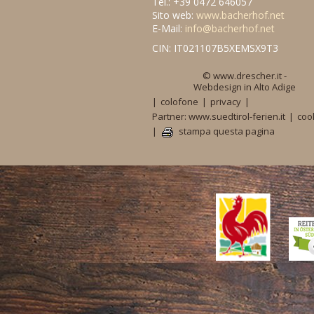
Tel.: +39 0472 646057
Sito web:
www.bacherhof.net
E-Mail:
info@bacherhof.net
CIN: IT021107B5XEMSX9T3
© www.drescher.it -
Webdesign in Alto Adige
|
colofone
|
privacy
|
Partner: www.suedtirol-ferien.it
|
coo
|
stampa questa pagina