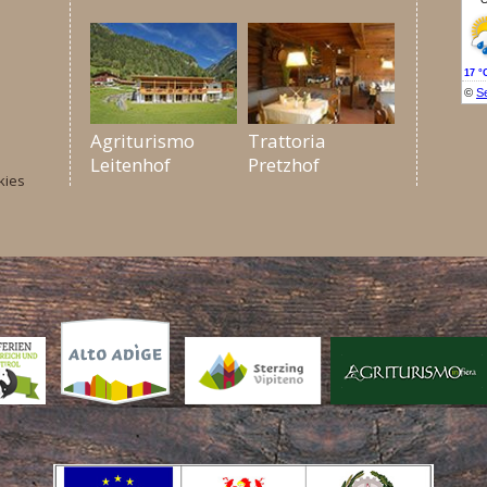
Agriturismo
Trattoria
Leitenhof
Pretzhof
kies